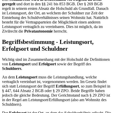
geregelt
und dort in den §§ 241 bis 853 BGB. Der § 269 BGB
regelt in seinem ersten Absatz die Holschuld als Grundfall. Danach
ist Leistungsort, der Ort, an welchem der Schuldner zur Zeit der
Entstehung des Schuldverhältnisses seinen Wohnsitz hat. Natürlich
besteht für die Vertragsparteien die Möglichkeit einen anderen
Leistungsort vertraglich zu vereinbaren. Dies ist möglich, da im
Zivilrecht die
Privatautonomie
herrscht.
Begriffsbestimmung - Leistungsort,
Erfolgsort und Schuldner
Wichtig sind im Zusammenhang mit der Holschuld die Definitionen
von
Leistungsort
und
Erfolgsort
sowie der Begriff des
Schuldners
.
An dem
Leistungsort
muss die Leistungshandlung, welche
vertraglich vereinbart ist, vorgenommen werden. Im Gesetz findet
sich statt Leistungsort der Begriff
Erfüllungsort
, so zum Beispiel in
§ 447, 644 Absatz 2 BGB oder § 29 ZPO. Beide Begriffe haben
jedoch die gleiche Bedeutung. Der Gerichtsstand nach § 29 ZPO ist
in der Regel am Leistungsort/Erfüllungsort (also am Wohnsitz des
Schuldners).
Der
Erfolgsort
ist der Ort, an dem das Schuldverhältnis erlischt. Die