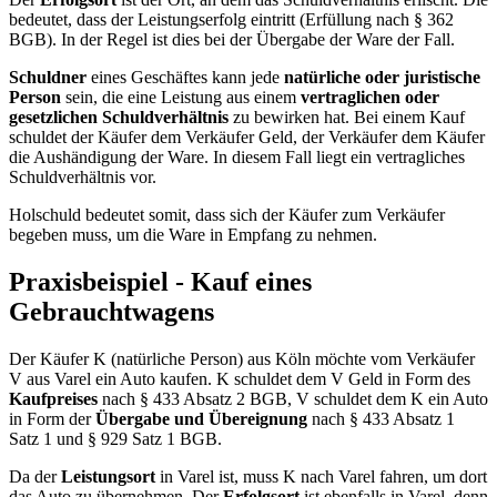
bedeutet, dass der Leistungserfolg eintritt (Erfüllung nach § 362
BGB). In der Regel ist dies bei der Übergabe der Ware der Fall.
Schuldner
eines Geschäftes kann jede
natürliche oder juristische
Person
sein, die eine Leistung aus einem
vertraglichen oder
gesetzlichen Schuldverhältnis
zu bewirken hat. Bei einem Kauf
schuldet der Käufer dem Verkäufer Geld, der Verkäufer dem Käufer
die Aushändigung der Ware. In diesem Fall liegt ein vertragliches
Schuldverhältnis vor.
Holschuld bedeutet somit, dass sich der Käufer zum Verkäufer
begeben muss, um die Ware in Empfang zu nehmen.
Praxisbeispiel - Kauf eines
Gebrauchtwagens
Der Käufer K (natürliche Person) aus Köln möchte vom Verkäufer
V aus Varel ein Auto kaufen. K schuldet dem V Geld in Form des
Kaufpreises
nach § 433 Absatz 2 BGB, V schuldet dem K ein Auto
in Form der
Übergabe und Übereignung
nach § 433 Absatz 1
Satz 1 und § 929 Satz 1 BGB.
Da der
Leistungsort
in Varel ist, muss K nach Varel fahren, um dort
das Auto zu übernehmen. Der
Erfolgsort
ist ebenfalls in Varel, denn