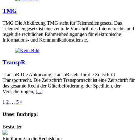
TMG
TMG Die Abkürzung TMG steht für Telemediengesetz. Das
Telemediengesetz ist eine zentrale Vorschrift des Internetrechts und
regelt die rechtlichen Rahmenbedingungen für elektronische
Informations- und Kommunikationsdienste.
TranspR
TranspR Die Abkürzung TranspR steht für die Zeitschrift
Transportrecht. Die Zeitschrift Transportrecht ist eine Zeitschrift für
das gesamte Recht der Güterbeförderung, der Spedition, der
Versicherungen,
[...]
Seitennummerierung
1
2
…
5
»
der
Unser Buchtipp!
Beiträge
Bestseller
Einführung in die Rechtslehre