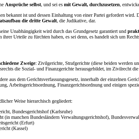
ine
Ansprüche selbst
, und sei es
mit Gewalt, durchzusetzen
, entwick
en bekannt ist und dessen Einhaltung von einer Partei gefordert wird. 
aatsaufbau die dritte Gewalt
, die Judikative, dar.
 seine Unabhängigkeit wird durch das Grundgesetz garantiert und
prakt
hrer Urteile zu fürchten haben, es sei denn, es handelt sich um Rech
rschiedene Zweige
: Zivilgerichte, Strafgerichte (diese beiden werden 
chts die Sozial- und Finanzgerichte herausgebildet, im Zivilrecht die 
dere aus dem Gerichtsverfassungsgesetz, innerhalb der einzelnen Geri
ung, Arbeitsgerichtsordnung, Finanzgerichtsordnung und einigen spez
dlicher Weise hierarchisch gegliedert:
richt, Bundesgerichtshof (Karlsruhe)
cht (in manchen Bundesländern Verwaltungsgerichtshof), Bundesverwalt
tsgericht (Erfurt)
ericht (Kassel)