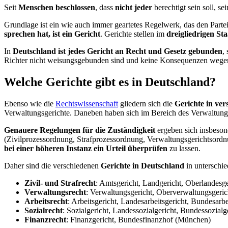
Seit
Menschen beschlossen
, dass
nicht jeder
berechtigt sein soll, se
Grundlage ist ein wie auch immer geartetes Regelwerk, das den Partei
sprechen hat, ist ein Gericht
. Gerichte stellen im
dreigliedrigen St
In
Deutschland ist jedes Gericht an Recht und Gesetz gebunden
,
Richter nicht weisungsgebunden sind und keine Konsequenzen wegen i
Welche Gerichte gibt es in Deutschland?
Ebenso wie die
Rechtswissenschaft
gliedern sich die
Gerichte in ve
Verwaltungsgerichte. Daneben haben sich im Bereich des Verwaltungsre
Genauere Regelungen für die Zuständigkeit
ergeben sich insbeson
(Zivilprozessordnung, Strafprozessordnung, Verwaltungsgerichtsordn
bei einer höheren Instanz ein Urteil überprüfen
zu lassen.
Daher sind die verschiedenen
Gerichte in Deutschland
in unterschie
Zivil- und Strafrecht
: Amtsgericht, Landgericht, Oberlandesge
Verwaltungsrecht
: Verwaltungsgericht, Oberverwaltungsgeri
Arbeitsrecht
: Arbeitsgericht, Landesarbeitsgericht, Bundesarbei
Sozialrecht
: Sozialgericht, Landessozialgericht, Bundessozialg
Finanzrecht
: Finanzgericht, Bundesfinanzhof (München)