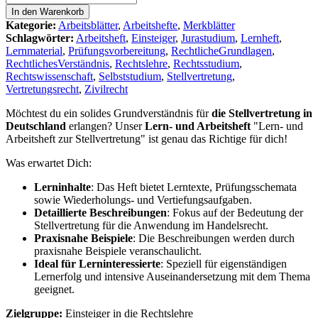
und
In den Warenkorb
Arbeitsheft
Kategorie:
Arbeitsblätter
,
Arbeitshefte
,
Merkblätter
zur
Schlagwörter:
Arbeitsheft
,
Einsteiger
,
Jurastudium
,
Lernheft
,
Stellvertretung
Lernmaterial
,
Prüfungsvorbereitung
,
RechtlicheGrundlagen
,
Menge
RechtlichesVerständnis
,
Rechtslehre
,
Rechtsstudium
,
Rechtswissenschaft
,
Selbststudium
,
Stellvertretung
,
Vertretungsrecht
,
Zivilrecht
Möchtest du ein solides Grundverständnis für
die Stellvertretung in
Deutschland
erlangen? Unser
Lern- und Arbeitsheft
"Lern- und
Arbeitsheft zur Stellvertretung" ist genau das Richtige für dich!
Was erwartet Dich:
Lerninhalte
: Das Heft bietet Lerntexte, Prüfungsschemata
sowie Wiederholungs- und Vertiefungsaufgaben.
Detaillierte Beschreibungen
: Fokus auf der Bedeutung der
Stellvertretung für die Anwendung im Handelsrecht.
Praxisnahe Beispiele
: Die Beschreibungen werden durch
praxisnahe Beispiele veranschaulicht.
Ideal für Lerninteressierte
: Speziell für eigenständigen
Lernerfolg und intensive Auseinandersetzung mit dem Thema
geeignet.
Zielgruppe:
Einsteiger in die Rechtslehre