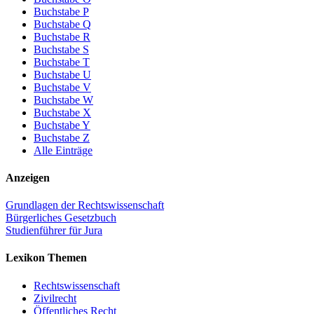
Buchstabe P
Buchstabe Q
Buchstabe R
Buchstabe S
Buchstabe T
Buchstabe U
Buchstabe V
Buchstabe W
Buchstabe X
Buchstabe Y
Buchstabe Z
Alle Einträge
Anzeigen
Grundlagen der Rechtswissenschaft
Bürgerliches Gesetzbuch
Studienführer für Jura
Lexikon Themen
Rechtswissenschaft
Zivilrecht
Öffentliches Recht