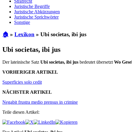
Strafrecht
Juristische Begriffe
Juristische Abkürzungen
Juristische Sprichwörter
Sonstige
🏠
»
Lexikon
»
Ubi societas, ibi jus
Ubi societas, ibi jus
Der lateinische Satz
Ubi societas, ibi jus
bedeutet übersetzt
Wo Gesel
VORHERIGER ARTIKEL
Superficies solo cedit
NÄCHSTER ARTIKEL
Negabit frustra medio prensus in crimine
Teile diesen Artikel: