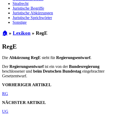
Strafrecht
Juristische Begriffe
Juristische Abkürzungen
Juristische Sprichwörter
Sonstige
🏠
»
Lexikon
»
RegE
RegE
Die
Abkürzung RegE
steht für
Regierungsentwurf
.
Der
Regierungsentwurf
ist ein von der
Bundesregierung
beschlossener und
beim Deutschen Bundestag
eingebrachter
Gesetzentwurf.
VORHERIGER ARTIKEL
RG
NÄCHSTER ARTIKEL
UG