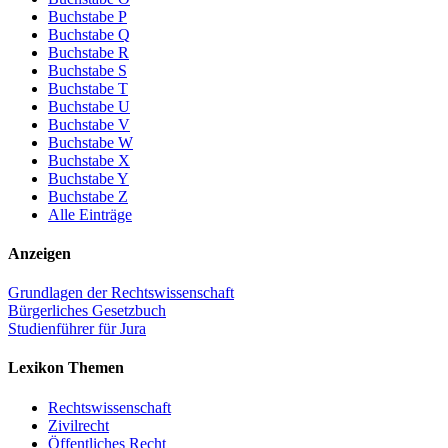
Buchstabe P
Buchstabe Q
Buchstabe R
Buchstabe S
Buchstabe T
Buchstabe U
Buchstabe V
Buchstabe W
Buchstabe X
Buchstabe Y
Buchstabe Z
Alle Einträge
Anzeigen
Grundlagen der Rechtswissenschaft
Bürgerliches Gesetzbuch
Studienführer für Jura
Lexikon Themen
Rechtswissenschaft
Zivilrecht
Öffentliches Recht