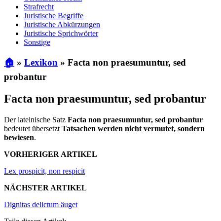
Strafrecht
Juristische Begriffe
Juristische Abkürzungen
Juristische Sprichwörter
Sonstige
🏠
»
Lexikon
»
Facta non praesumuntur, sed
probantur
Facta non praesumuntur, sed probantur
Der lateinische Satz
Facta non praesumuntur, sed probantur
bedeutet übersetzt
Tatsachen werden nicht vermutet, sondern
bewiesen
.
VORHERIGER ARTIKEL
Lex prospicit, non respicit
NÄCHSTER ARTIKEL
Dignitas delictum äuget