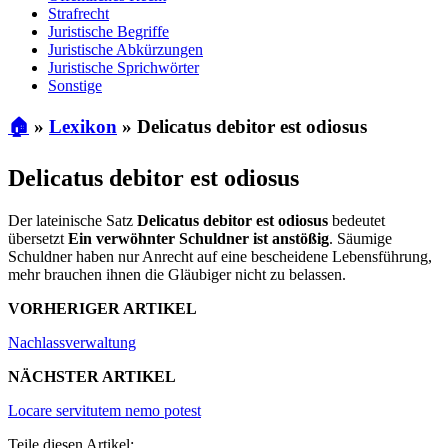
Strafrecht
Juristische Begriffe
Juristische Abkürzungen
Juristische Sprichwörter
Sonstige
🏠
»
Lexikon
»
Delicatus debitor est odiosus
Delicatus debitor est odiosus
Der lateinische Satz
Delicatus debitor est odiosus
bedeutet
übersetzt
Ein verwöhnter Schuldner ist anstößig
. Säumige
Schuldner haben nur Anrecht auf eine bescheidene Lebensführung,
mehr brauchen ihnen die Gläubiger nicht zu belassen.
VORHERIGER ARTIKEL
Nachlassverwaltung
NÄCHSTER ARTIKEL
Locare servitutem nemo potest
Teile diesen Artikel: