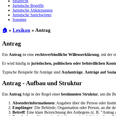
Strafrecht
Juristische Begriffe
Juristische Abkürzungen
Juristische Sprichwörter
Sonstige
🏠
»
Lexikon
»
Antrag
Antrag
Ein
Antrag
ist eine
rechtsverbindliche Willenserklärung
, mit der 
Er wird häufig in
juristischen, politischen oder behördlichen Kon
Typische Beispiele für Anträge sind
Asylanträge
,
Anträge auf Sozia
Antrag - Aufbau und Struktur
Ein
Antrag
folgt in der Regel einer
bestimmten Struktur
, um die Be
Absenderinformationen
: Angaben über die Person oder Institu
Empfänger
: Die Behörde, Organisation oder Person, an die der
Betreff
: Eine klare Bezeichnung des Anliegens (z. B. "Antrag