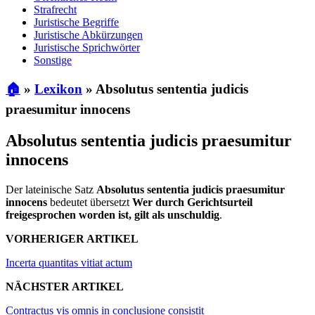
Strafrecht
Juristische Begriffe
Juristische Abkürzungen
Juristische Sprichwörter
Sonstige
🏠
»
Lexikon
»
Absolutus sententia judicis
praesumitur innocens
Absolutus sententia judicis praesumitur
innocens
Der lateinische Satz
Absolutus sententia judicis praesumitur
innocens
bedeutet übersetzt
Wer durch Gerichtsurteil
freigesprochen worden ist, gilt als unschuldig
.
VORHERIGER ARTIKEL
Incerta quantitas vitiat actum
NÄCHSTER ARTIKEL
Contractus vis omnis in conclusione consistit