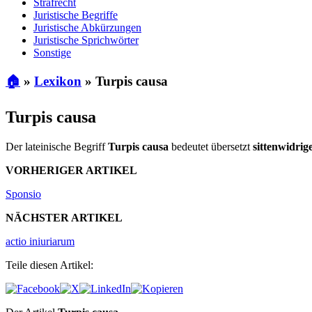
Strafrecht
Juristische Begriffe
Juristische Abkürzungen
Juristische Sprichwörter
Sonstige
🏠
»
Lexikon
»
Turpis causa
Turpis causa
Der lateinische Begriff
Turpis causa
bedeutet übersetzt
sittenwidri
VORHERIGER ARTIKEL
Sponsio
NÄCHSTER ARTIKEL
actio iniuriarum
Teile diesen Artikel: