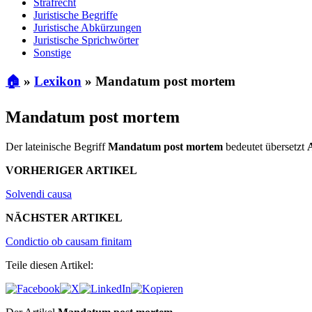
Strafrecht
Juristische Begriffe
Juristische Abkürzungen
Juristische Sprichwörter
Sonstige
🏠
»
Lexikon
»
Mandatum post mortem
Mandatum post mortem
Der lateinische Begriff
Mandatum post mortem
bedeutet übersetzt
A
VORHERIGER ARTIKEL
Solvendi causa
NÄCHSTER ARTIKEL
Condictio ob causam finitam
Teile diesen Artikel: