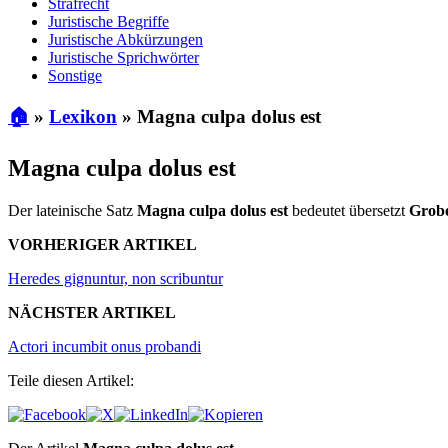
Strafrecht
Juristische Begriffe
Juristische Abkürzungen
Juristische Sprichwörter
Sonstige
🏠
»
Lexikon
»
Magna culpa dolus est
Magna culpa dolus est
Der lateinische Satz
Magna culpa dolus est
bedeutet übersetzt
Grobe
VORHERIGER ARTIKEL
Heredes gignuntur, non scribuntur
NÄCHSTER ARTIKEL
Actori incumbit onus probandi
Teile diesen Artikel: