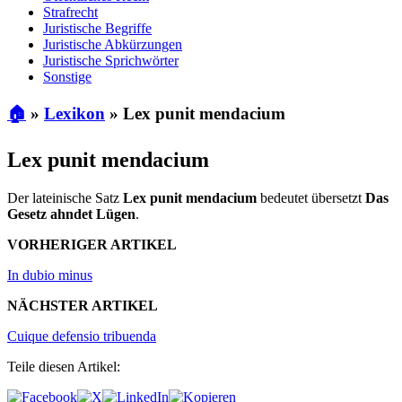
Strafrecht
Juristische Begriffe
Juristische Abkürzungen
Juristische Sprichwörter
Sonstige
🏠
»
Lexikon
»
Lex punit mendacium
Lex punit mendacium
Der lateinische Satz
Lex punit mendacium
bedeutet übersetzt
Das
Gesetz ahndet Lügen
.
VORHERIGER ARTIKEL
In dubio minus
NÄCHSTER ARTIKEL
Cuique defensio tribuenda
Teile diesen Artikel: