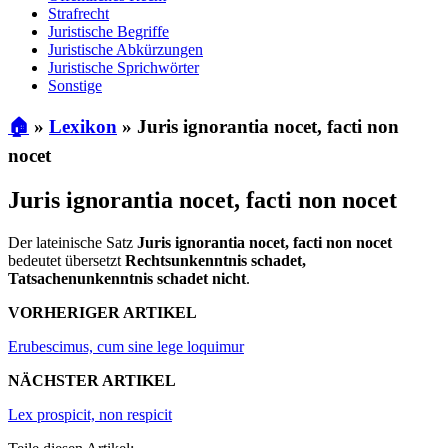
Strafrecht
Juristische Begriffe
Juristische Abkürzungen
Juristische Sprichwörter
Sonstige
🏠
»
Lexikon
»
Juris ignorantia nocet, facti non
nocet
Juris ignorantia nocet, facti non nocet
Der lateinische Satz
Juris ignorantia nocet, facti non nocet
bedeutet übersetzt
Rechtsunkenntnis schadet,
Tatsachenunkenntnis schadet nicht
.
VORHERIGER ARTIKEL
Erubescimus, cum sine lege loquimur
NÄCHSTER ARTIKEL
Lex prospicit, non respicit