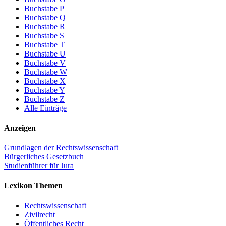
Buchstabe P
Buchstabe Q
Buchstabe R
Buchstabe S
Buchstabe T
Buchstabe U
Buchstabe V
Buchstabe W
Buchstabe X
Buchstabe Y
Buchstabe Z
Alle Einträge
Anzeigen
Grundlagen der Rechtswissenschaft
Bürgerliches Gesetzbuch
Studienführer für Jura
Lexikon Themen
Rechtswissenschaft
Zivilrecht
Öffentliches Recht