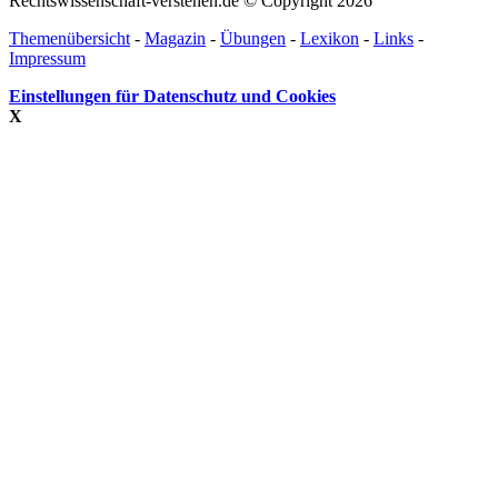
Rechtswissenschaft-verstehen.de © Copyright 2026
Themenübersicht
-
Magazin
-
Übungen
-
Lexikon
-
Links
-
Impressum
Einstellungen für Datenschutz und Cookies
X