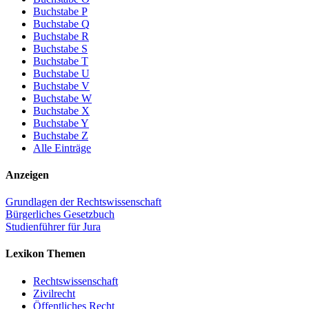
Buchstabe P
Buchstabe Q
Buchstabe R
Buchstabe S
Buchstabe T
Buchstabe U
Buchstabe V
Buchstabe W
Buchstabe X
Buchstabe Y
Buchstabe Z
Alle Einträge
Anzeigen
Grundlagen der Rechtswissenschaft
Bürgerliches Gesetzbuch
Studienführer für Jura
Lexikon Themen
Rechtswissenschaft
Zivilrecht
Öffentliches Recht