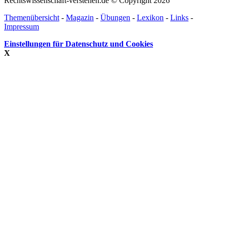
Rechtswissenschaft-verstehen.de © Copyright 2026
Themenübersicht
-
Magazin
-
Übungen
-
Lexikon
-
Links
-
Impressum
Einstellungen für Datenschutz und Cookies
X