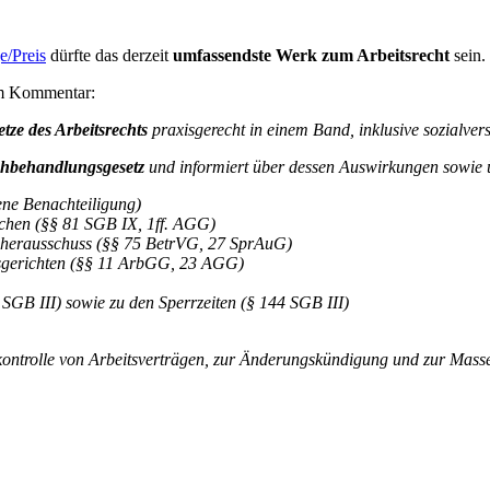
e/Preis
dürfte das derzeit
umfassendste Werk zum Arbeitsrecht
sein.
em Kommentar:
tze des Arbeitsrechts
praxisgerecht in einem Band, inklusive sozialver
chbehandlungsgesetz
und informiert über dessen Auswirkungen sowie ü
ene Benachteiligung)
schen (§§ 81 SGB IX, 1ff. AGG)
echerausschuss (§§ 75 BetrVG, 27 SprAuG)
tsgerichten (§§ 11 ArbGG, 23 AGG)
 SGB III) sowie zu den Sperrzeiten (§ 144 SGB III)
kontrolle von Arbeitsverträgen, zur Änderungskündigung und zur Mass