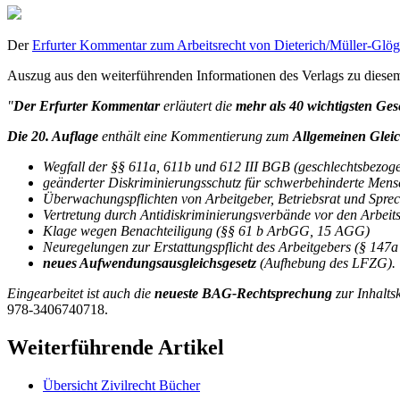
Der
Erfurter Kommentar zum Arbeitsrecht von Dieterich/Müller-Glög
Auszug aus den weiterführenden Informationen des Verlags zu dies
"
Der Erfurter Kommentar
erläutert die
mehr als 40 wichtigsten Gese
Die 20. Auflage
enthält eine Kommentierung zum
Allgemeinen Glei
Wegfall der §§ 611a, 611b und 612 III BGB (geschlechtsbezog
geänderter Diskriminierungsschutz für schwerbehinderte Men
Überwachungspflichten von Arbeitgeber, Betriebsrat und Spr
Vertretung durch Antidiskriminierungsverbände vor den Arbei
Klage wegen Benachteiligung (§§ 61 b ArbGG, 15 AGG)
Neuregelungen zur Erstattungspflicht des Arbeitgebers (§ 147a
neues Aufwendungsausgleichsgesetz
(Aufhebung des LFZG).
Eingearbeitet ist auch die
neueste BAG-Rechtsprechung
zur Inhalts
978-3406740718.
Weiterführende Artikel
Übersicht Zivilrecht Bücher