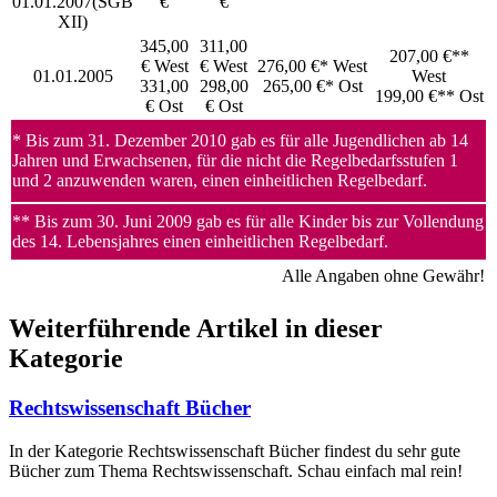
01.01.2007(SGB
€
€
XII)
345,00
311,00
207,00 €**
€ West
€ West
276,00 €* West
01.01.2005
West
331,00
298,00
265,00 €* Ost
199,00 €** Ost
€ Ost
€ Ost
* Bis zum 31. Dezember 2010 gab es für alle Jugendlichen ab 14
Jahren und Erwachsenen, für die nicht die Regelbedarfsstufen 1
und 2 anzuwenden waren, einen einheitlichen Regelbedarf.
** Bis zum 30. Juni 2009 gab es für alle Kinder bis zur Vollendung
des 14. Lebensjahres einen einheitlichen Regelbedarf.
Alle Angaben ohne Gewähr!
Weiterführende Artikel in dieser
Kategorie
Rechtswissenschaft Bücher
In der Kategorie Rechtswissenschaft Bücher findest du sehr gute
Bücher zum Thema Rechtswissenschaft. Schau einfach mal rein!