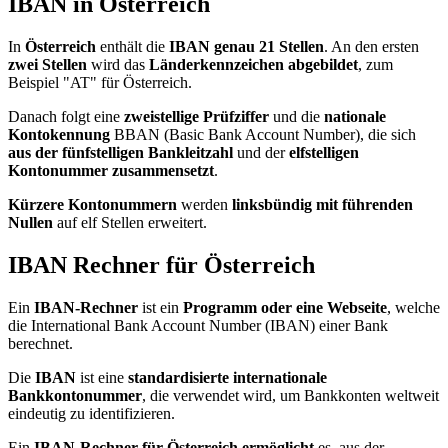
IBAN in Österreich
In
Österreich
enthält die
IBAN genau 21 Stellen
. An den ersten
zwei Stellen
wird das
Länderkennzeichen abgebildet
, zum
Beispiel "AT" für Österreich.
Danach folgt eine
zweistellige Prüfziffer
und die
nationale
Kontokennung
BBAN (Basic Bank Account Number), die sich
aus der fünfstelligen Bankleitzahl
und der
elfstelligen
Kontonummer zusammensetzt
.
Kürzere Kontonummern
werden
linksbündig mit führenden
Nullen
auf elf Stellen erweitert.
IBAN Rechner für Österreich
Ein
IBAN-Rechner
ist ein
Programm oder eine Webseite
, welche
die International Bank Account Number (IBAN) einer Bank
berechnet.
Die
IBAN
ist eine
standardisierte internationale
Bankkontonummer
, die verwendet wird, um Bankkonten weltweit
eindeutig zu identifizieren.
Ein
IBAN-Rechner für Österreich ermöglicht
es, aus der